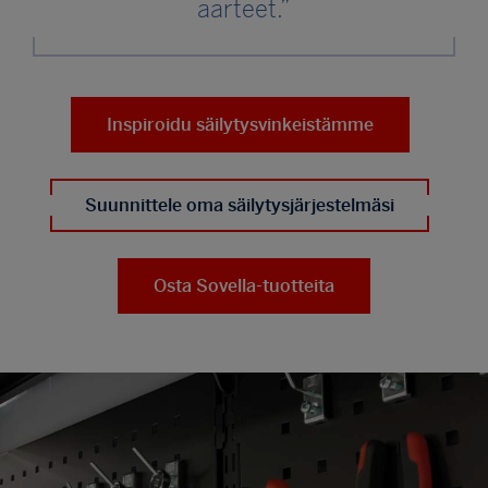
aarteet.”
Inspiroidu säilytysvinkeistämme
Suunnittele oma säilytysjärjestelmäsi
Osta Sovella-tuotteita