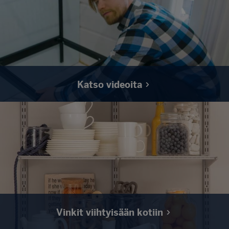
Katso videoita
Etsitpä sitten inspiraatiota oman säilytysjärjestelmäsi
suunnitteluun tai kaipaat asennusohjeita, palvelevat
videomme sinua molemmissa tarpeissa. Siirry
katselemaan videoita.
Vinkit viihtyisään kotiin