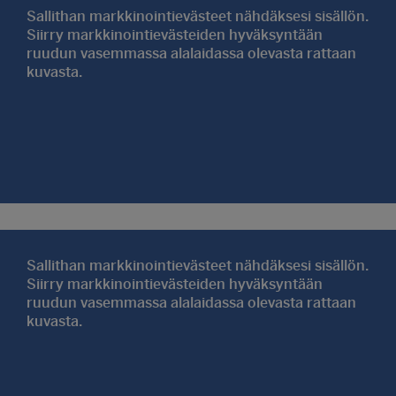
Katso eteisen huima muutos: Musta Sovella-
Sallithan markkinointievästeet nähdäksesi sisällön.
säilytysjärjestelmä
Siirry markkinointievästeiden hyväksyntään
ruudun vasemmassa alalaidassa olevasta rattaan
kuvasta.
Sallithan markkinointievästeet nähdäksesi sisällön.
Siirry markkinointievästeiden hyväksyntään
ruudun vasemmassa alalaidassa olevasta rattaan
kuvasta.