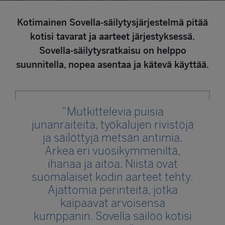
Yllätty positiivisesti, miten omista tarpeistasi
suunnittelut säilytysjärjestelmät, joita on arjessa
Kotimainen
Sovella
-säilytysjärjestelmä pitää
helppo ja vaivaton käyttää, tekevät kodistasi viihtyisän.
Tsekkaa vinkit ja laita oman kotisi säilytys kuntoon!
kotisi tavarat ja aarteet järjestyksessä.
Sovella-
säilytysratkaisu on helppo
suunnitella, nopea asentaa ja kätevä käyttää.
“Mutkittelevia puisia
junanraiteita, työkalujen rivistöjä
ja säilöttyjä metsän antimia.
Arkea eri vuosikymmeniltä,
ihanaa ja aitoa. Niistä ovat
suomalaiset kodin aarteet tehty.
Ajattomia perinteitä, jotka
kaipaavat arvoisensa
kumppanin.
Sovella
säilöö kotisi