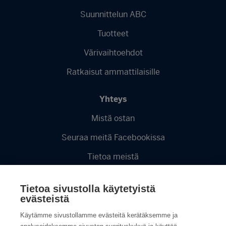
Suunnittelun ABC
Tuotteet
Värivaihtoehdot
Ratkaisut ammattilaisille
Yhteys
Mistä ostan
Seuraa meitä Facebookissa
Tietoa meistä
Videot
Tietoa sivustolla käytetyistä
Tietosuojaseloste
evästeistä
Käytämme sivustollamme evästeitä kerätäksemme ja