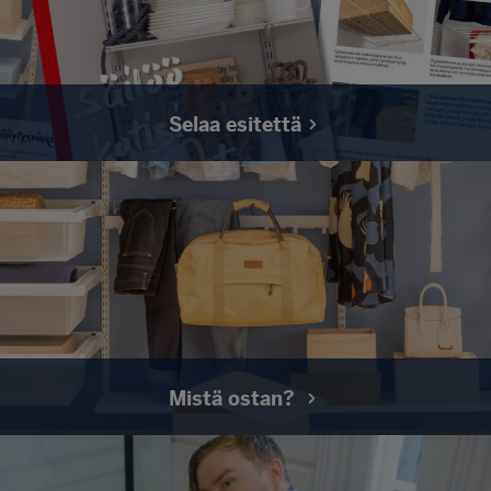
Selaa esitettä
Esitteestämme löydät kaiken tarpeellisen tiedon
Sovella-säilytysjärjestelmästä. Klikkaa esitteeseen
tästä.
Mistä ostan?
Asiantuntevat jälleenmyyjämme palvelevat sinua.
Katso lähin jälleenmyyjäsi tai siirry ostoksille
jälleenmyyjiemme verkkokauppaan.