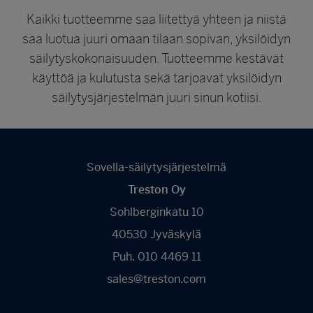
Kaikki tuotteemme saa liitettyä yhteen ja niistä
saa luotua juuri omaan tilaan sopivan, yksilöidyn
säilytyskokonaisuuden. Tuotteemme kestävät
käyttöä ja kulutusta sekä tarjoavat yksilöidyn
säilytysjärjestelmän juuri sinun kotiisi.
Sovella-säilytysjärjestelmä
Treston Oy
Sohlberginkatu 10
40530 Jyväskylä
Puh. 010 4469 11
sales@treston.com