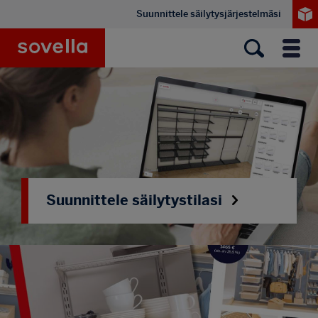
Hyppää
Suunnittele säilytysjärjestelmäsi
pääsisältöön
Sovella
Valik
Suunnittele säilytystilasi
Suunnittele omiin tarpeisiisi sopiva
säilytysjärjestelmä Sovella 3D Plannerilla juuri
silloin, kun se sinulle parhaiten sopii. Klikkaa
ohjelmaan ja aloita suunnittelu vaikka heti.