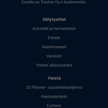
Sovella on Treston Oy:n tuotemerkki.
Säilytystilat
Autotallit ja harrastetilat
Footer
Eteiset
menu
-
Vaatehuoneet
Finnish
Varastot
Yleiset säilytysvinkit
Yleistä
3D Planner -suunnitteluohjelma
Asennusohjeet
Esitteet