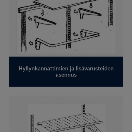
Hyllynkannattimien ja lisävarusteiden
asennus