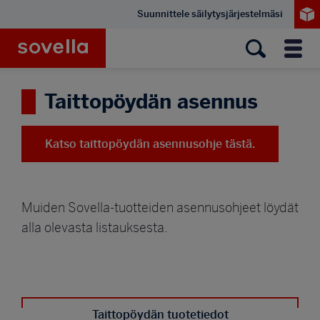
Hyppää
Suunnittele säilytysjärjestelmäsi
pääsisältöön
Sovella
Valik
Taittopöydän asennus
Katso taittopöydän asennusohje tästä.
Muiden Sovella-tuotteiden asennusohjeet löydät
alla olevasta listauksesta.
Taittopöydän tuotetiedot