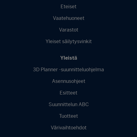
Footer
Eteiset
menu
-
Vaatehuoneet
Finnish
Varastot
Yleiset säilytysvinkit
Yleistä
3D Planner -suunnitteluohjelma
Asennusohjeet
Esitteet
Suunnittelun ABC
Tuotteet
Värivaihtoehdot