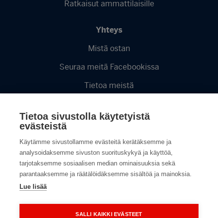
Ratkaisut ammattilaisille
Yhteys
Mistä ostan
Seuraa meitä Facebookissa
Tietoa meistä
Videot
Tietoa sivustolla käytetyistä
Tietosuojaseloste
evästeistä
Käytämme sivustollamme evästeitä kerätäksemme ja
analysoidaksemme sivuston suorituskykyä ja käyttöä,
tarjotaksemme sosiaalisen median ominaisuuksia sekä
parantaaksemme ja räätälöidäksemme sisältöä ja mainoksia.
Lue lisää
SALLI KAIKKI EVÄSTEET