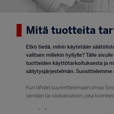
Mitä tuotteita ta
Etkö tiedä, mihin käytetään säätölis
valitsen millekin hyllylle? Tälle sivu
tuotteiden käyttötarkoituksesta ja m
säilytysjärjestelmän. Suosittelemm
Kun lähdet suunnittelemaan omaa Sovell
seinään tai vaakakiskoon, joka kiinnite