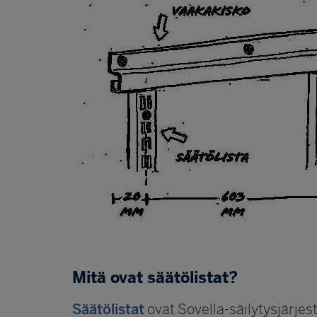
Mitä ovat säätölistat?
Säätölistat
ovat Sovella-säilytysjärjest