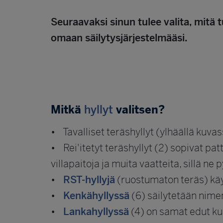
Seuraavaksi sinun tulee valita, mitä t
omaan säilytysjärjestelmääsi.
Mitkä
hyllyt
valitsen?
• Tavalliset teräshyllyt (ylhäällä kuvas
• Rei'itetyt teräshyllyt (2) sopivat pat
villapaitoja ja muita vaatteita, sillä n
•
RST-hyllyjä
(ruostumaton teräs) käyte
•
Kenkähyllyssä
(6) säilytetään nimen
•
Lankahyllyssä
(4) on samat edut kui