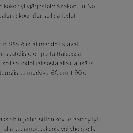
an koko hyllyjärjestelmä rakentuu. Ne
vaakakiskoon (katso lisätiedot
ihin. Säätölistat mahdollistavat
n säätölistojen portaittaisessa
o lisätiedot jaksosta alla) ja lisäksi
ostuu siis esimerkiksi 60 cm + 90 cm
oihin, joihin sitten sovitetaan hyllyt,
inällä useampi. Jaksoja voi yhdistellä