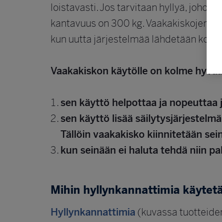
loistavasti. Jos tarvitaan hyllyä, johon
kantavuus on 300 kg. Vaakakiskojen mä
kun uutta järjestelmää lähdetään kok
Vaakakiskon käytölle on kolme hyvää
sen käyttö helpottaa ja nopeuttaa
sen käyttö lisää säilytysjärjestelmä
Tällöin vaakakisko kiinnitetään se
kun seinään ei haluta tehdä niin pal
Mihin hyllynkannattimia käytet
Hyllynkannattimia
(kuvassa tuotteiden 