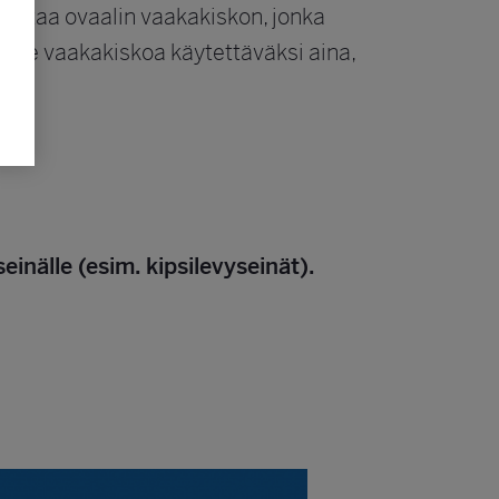
si ottaa ovaalin vaakakiskon, jonka
mme vaakakiskoa käytettäväksi aina,
einälle (esim. kipsilevyseinät).