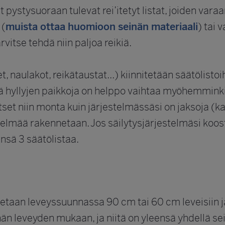
 pystysuoraan tulevat rei’itetyt listat, joiden vara
 (
muista ottaa huomioon seinän materiaali
) tai 
rvitse tehdä niin paljoa reikiä.
t, naulakot, reikätaustat...) kiinnitetään säätölisto
lä hyllyjen paikkoja on helppo vaihtaa myöhemminki
set niin monta kuin järjestelmässäsi on jaksoja (kats
estelmää rakennetaan. Jos säilytysjärjestelmäsi ko
ensä 3 säätölistaa.
etaan leveyssuunnassa 90 cm tai 60 cm leveisiin jaks
inän leveyden mukaan, ja niitä on yleensä yhdellä se