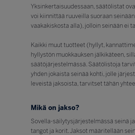
Yksinkertaisuudessaan, säätölistat ovat
voi kiinnittää ruuveilla suoraan seinään
vaakakiskosta alla), jolloin seinään ei ta
Kaikki muut tuotteet (hyllyt, kannattime
hyllystön muokkauksen jälkikäteen, sil
säätöjärjestelmässä. Säätölistoja tarvit
yhden jokaista seinää kohti, jolle järj
leveistä jaksoista, tarvitset tähän yhte
Mikä on jakso?
Sovella-säilytysjärjestelmässä seinä ja
tangot ja korit. Jaksot määritellään se