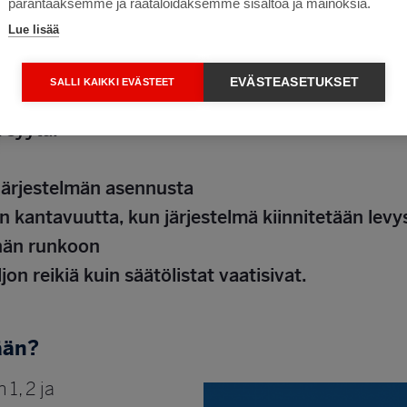
parantaaksemme ja räätälöidäksemme sisältöä ja mainoksia.
 voi lastata huomattavan painavia esineitä, voi avuk
Lue lisää
ärä riippuu kalustettavan tilan koosta. Suosittele
oamaan.
EVÄSTEASETUKSET
SALLI KAIKKI EVÄSTEET
 syytä:
 järjestelmän asennusta
n kantavuutta, kun järjestelmä kiinnitetään levys
inän runkoon
jon reikiä kuin säätölistat vaatisivat.
ään?
1, 2 ja