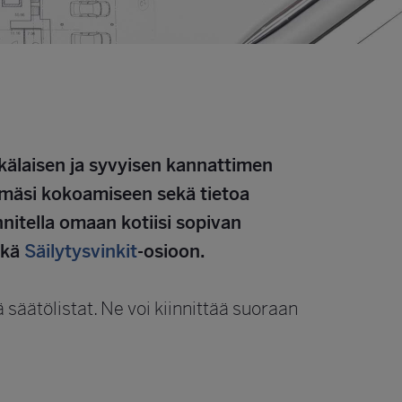
nkälaisen ja syvyisen kannattimen
telmäsi kokoamiseen sekä tietoa
nitella omaan kotiisi sopivan
ekä
Säilytysvinkit
-osioon.
äätölistat. Ne voi kiinnittää suoraan