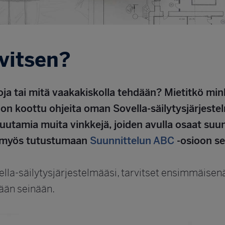
rvitsen?
toja tai mitä vaakakiskolla tehdään? Mietitkö mi
lle on koottu ohjeita oman Sovella-säilytysjärjes
uutamia muita vinkkejä, joiden avulla osaat suun
e myös tutustumaan
Suunnittelun ABC
-osioon s
a-säilytysjärjestelmääsi, tarvitset ensimmäisenä s
tään seinään.