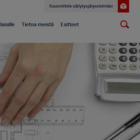
Suunnittele säilytysjärjestelmäsi
aisille
Tietoa meistä
Esitteet