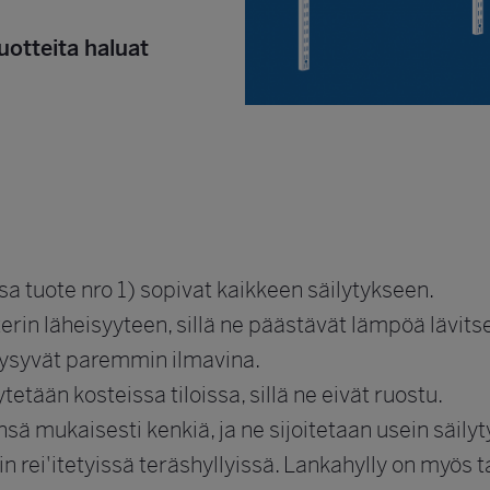
uotteita haluat
sa tuote nro 1) sopivat kaikkeen säilytykseen.
terin läheisyyteen, sillä ne päästävät lämpöä lävitse
e pysyvät paremmin ilmavina.
tään kosteissa tiloissa, sillä ne eivät ruostu.
sä mukaisesti kenkiä, ja ne sijoitetaan usein säily
n rei'itetyissä teräshyllyissä. Lankahylly on myös 