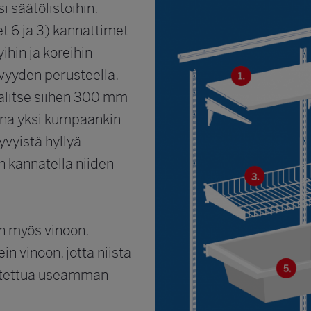
i säätölistoihin.
t 6 ja 3) kannattimet
ihin ja koreihin
yvyyden perusteella.
valitse siihen 300 mm
aina yksi kumpaankin
yvyistä hyllyä
in kannatella niiden
n myös vinoon.
n vinoon, jotta niistä
laitettua useamman