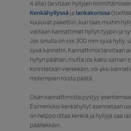
4 alla) tarvitaan hyllyjen kiinnittämiseks
Kenkähyllyssä
ja
lankakorissa
(tuottee
kuuluvat pakettiin, kun taas muihin hylly
valitaan kannattimet hyllyn tyypin ja s
Jos sinulla on siis 300 mm syvä hylly, 
syvä kannatin. Kannattimia tarvitaan 
hyllyn päähän, mutta jos kaksi saman s
kiinnitetään vierekkäin, voi yksi kannat
molempien toista päätä.
Osan kannattimista pystyy asentamaa
Esimerkiksi kenkähyllyt asennetaan usei
on helppo ottaa kenkiä ja hyllyjä saa 
päällekkäin.