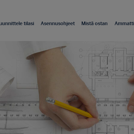
unnittele tilasi
Asennusohjeet
Mistä ostan
Ammattil