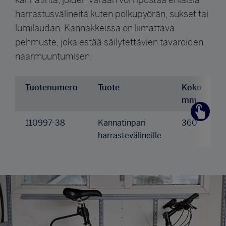
harrastusvälineitä kuten polkupyörän, sukset tai
lumilaudan. Kannakkeissa on liimattava
pehmuste, joka estää säilytettävien tavaroiden
naarmuuntumisen.
Tuotenumero
Tuote
Koko
mm
110997-38
Kannatinpari
360
2
harrastevälineille