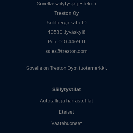
Sovella-säilytysjärjestelmä
Treston Oy
Sohlberginkatu 10
40530 Jyväskylä
Puh. 010 4469 11
sales@treston.com
Sovella on Treston Oy:n tuotemerkki.
Säilytystilat
Autotallit ja harrastetilat
Footer
Eteiset
menu
-
Vaatehuoneet