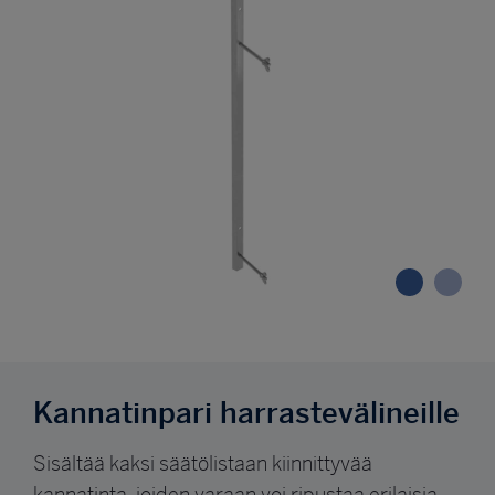
Kannatinpari harrastevälineille
Sisältää kaksi säätölistaan kiinnittyvää
kannatinta, joiden varaan voi ripustaa erilaisia