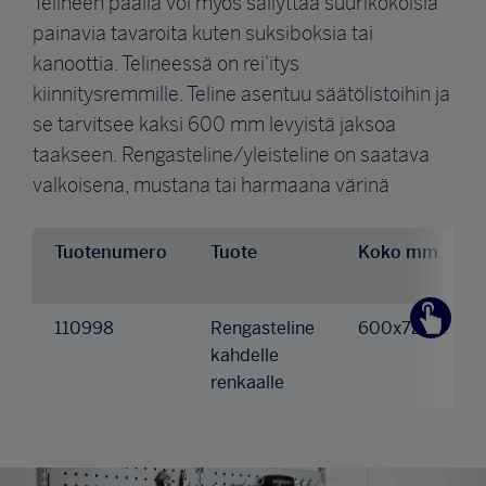
Telineen päällä voi myös säilyttää suurikokoisia
painavia tavaroita kuten suksiboksia tai
kanoottia. Telineessä on rei'itys
kiinnitysremmille. Teline asentuu säätölistoihin ja
se tarvitsee kaksi 600 mm levyistä jaksoa
taakseen. Rengasteline/yleisteline on saatava
valkoisena, mustana tai harmaana värinä
Tuotenumero
Tuote
Koko mm
110998
Rengasteline
600x725x200
kahdelle
renkaalle