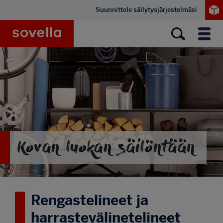
Hyppää
Suunnittele säilytysjärjestelmäsi
pääsisältöön
Sovella
Valik
Kovan luokan säilöntään
Rengastelineet ja
harrastevälinetelineet