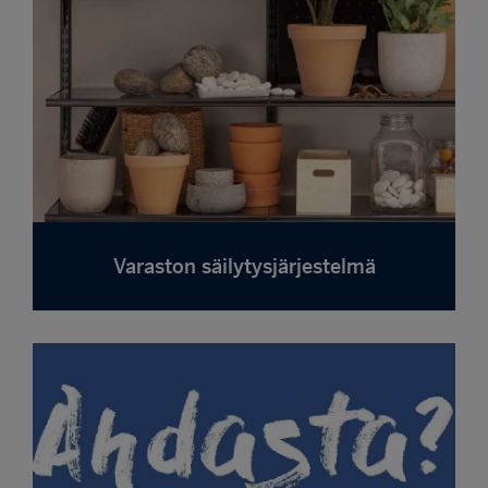
Varaston säilytysjärjestelmä