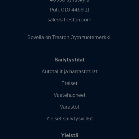
Puh. 010 4469 11
sales@treston.com
Sovella on Treston Oy:n tuotemerkki.
Säilytystilat
Autotallit ja harrastetilat
Footer
Eteiset
menu
-
Vaatehuoneet
Finnish
Varastot
Yleiset säilytysvinkit
Yleistä