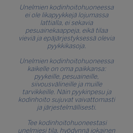
Unelmien kodinhoitohuoneessa
ei ole likapyykkejä lojumassa
lattialla, ei sekavia
pesuainekaappeja, eikä tilaa
vieviä ja epäjärjestyksessä olevia
pyykkikasoja.
Unelmien kodinhoitohuoneessa
kaikelle on oma paikkansa:
pyykeille, pesuaineille,
siivousvälineille ja muille
tarvikkeille. Näin pyykinpesu ja
kodinhoito sujuvat vaivattomasti
ja järjestelmällisesti.
Tee kodinhoitohuoneestasi
unelmiesi tila, hyödynnä jokainen