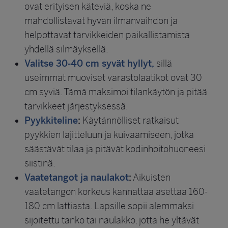
ovat erityisen käteviä, koska ne
mahdollistavat hyvän ilmanvaihdon ja
helpottavat tarvikkeiden paikallistamista
yhdellä silmäyksellä.
Valitse 30-40 cm syvät hyllyt,
sillä
useimmat muoviset varastolaatikot ovat 30
cm syviä. Tämä maksimoi tilankäytön ja pitää
tarvikkeet järjestyksessä.
Pyykkiteline
:
Käytännölliset ratkaisut
pyykkien lajitteluun ja kuivaamiseen, jotka
säästävät tilaa ja pitävät kodinhoitohuoneesi
siistinä.
Vaatetangot ja naulakot
:
Aikuisten
vaatetangon korkeus kannattaa asettaa 160-
180 cm lattiasta. Lapsille sopii alemmaksi
sijoitettu tanko tai naulakko, jotta he yltävät