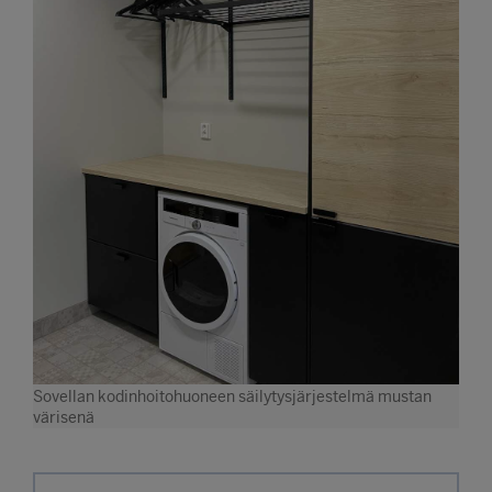
Sovellan kodinhoitohuoneen säilytysjärjestelmä mustan
värisenä