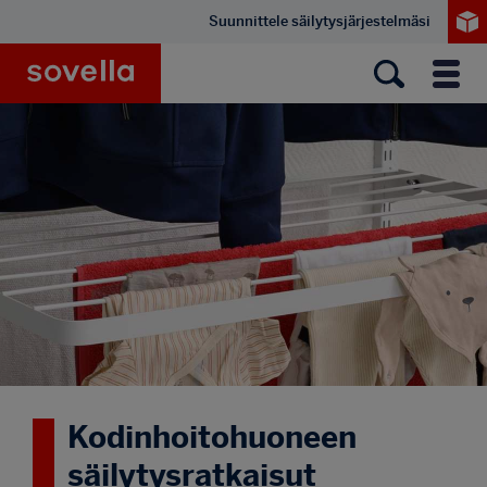
Hyppää
Suunnittele säilytysjärjestelmäsi
pääsisältöön
Sovella
Valik
Kodinhoitohuoneen
säilytysratkaisut