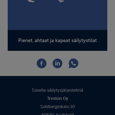
Pienet, ahtaat ja kapeat säilytystilat
Sovella-säilytysjärjestelmä
Treston Oy
Sohlberginkatu 10
40530 Jyväskylä