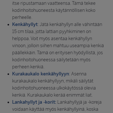
itse ripustamaan vaatteensa. Tämä tekee
kodinhoitohuoneesta käytännöllisen koko
perheelle.
Kenkähyllyt
: Jätä kenkähyllyn alle vähintään
15 cm tilaa, jotta lattian pyyhkiminen on
helppoa. Voit myös asentaa kenkähyllyn
vinoon, jolloin siihen mahtuu useampia kenkiä
päällekkäin. Tämä on erityisen hyödyllistä, jos
kodinhoitohuoneessa säilytetään myös
perheen kenkiä.
Kurakaukalo kenkähyllyyn
: Asenna
kurakaukalo kenkähyllyyn, mikäli säilytät
kodinhoitohuoneessa ulkokäytössä olevia
kenkiä. Kurakaukalo kerää enimmät liat.
Lankahyllyt ja -korit:
Lankahyllyjä ja -koreja
voidaan käyttää myös kenkähyllyinä, koska