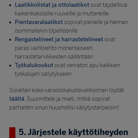
Laatikkolistat ja ottolaatikot
ovat täydellisiä
kaikenkokoisille ruuveille ja muttereille
Pientavaralaatikot
sopivat pienelle ja hieman
isommallekin tilpehöörille
Rengastelineet ja harrastetelineet
ovat
paras vaihtoehto monenlaiseen
harrastetarvikkeiden säilöntään
Työkalukoukut
ovat verraton apu kaikkien
työkalujen säilytykseen
Sovellan koko varastokalustevalikoiman löydät
täältä
. Suunnittele ja mieti, mitkä sopivat
parhaiten sinun huushollisi säilytystarpeisiin!
5. Järjestele käyttötiheyden