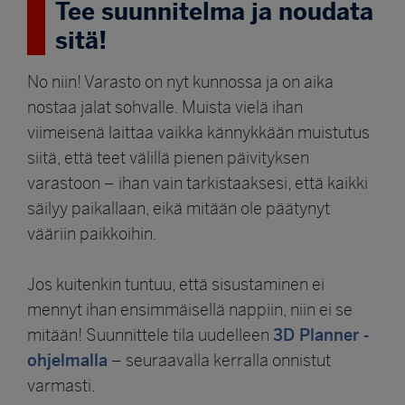
Tee suunnitelma ja noudata
sitä!
No niin! Varasto on nyt kunnossa ja on aika
nostaa jalat sohvalle. Muista vielä ihan
viimeisenä laittaa vaikka kännykkään muistutus
siitä, että teet välillä pienen päivityksen
varastoon – ihan vain tarkistaaksesi, että kaikki
säilyy paikallaan, eikä mitään ole päätynyt
vääriin paikkoihin.
Jos kuitenkin tuntuu, että sisustaminen ei
mennyt ihan ensimmäisellä nappiin, niin ei se
3D Planner -
mitään! Suunnittele tila uudelleen
ohjelmalla
– seuraavalla kerralla onnistut
varmasti.