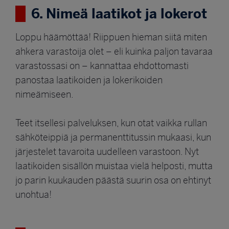
6. Nimeä laatikot ja lokerot
Loppu häämöttää! Riippuen hieman siitä miten
ahkera varastoija olet – eli kuinka paljon tavaraa
varastossasi on – kannattaa ehdottomasti
panostaa laatikoiden ja lokerikoiden
nimeämiseen.
Teet itsellesi palveluksen, kun otat vaikka rullan
sähköteippiä ja permanenttitussin mukaasi, kun
järjestelet tavaroita uudelleen varastoon. Nyt
laatikoiden sisällön muistaa vielä helposti, mutta
jo parin kuukauden päästä suurin osa on ehtinyt
unohtua!