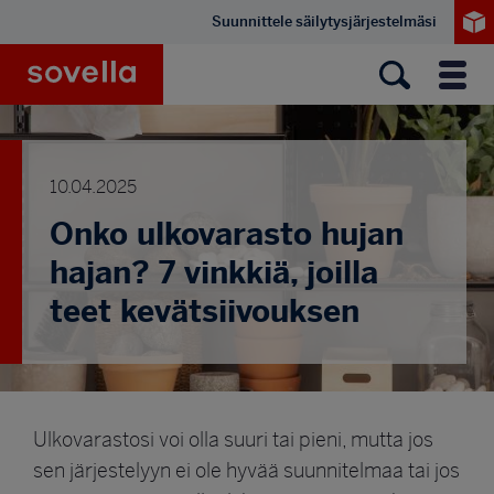
Hyppää
Suunnittele säilytysjärjestelmäsi
pääsisältöön
Sovella
Valik
10.04.2025
Onko ulkovarasto hujan
hajan? 7 vinkkiä, joilla
teet kevätsiivouksen
Ulkovarastosi voi olla suuri tai pieni, mutta jos
sen järjestelyyn ei ole hyvää suunnitelmaa tai jos