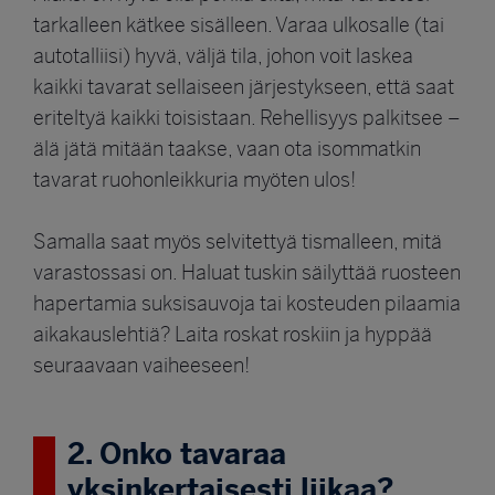
tarkalleen kätkee sisälleen. Varaa ulkosalle (tai
autotalliisi) hyvä, väljä tila, johon voit laskea
kaikki tavarat sellaiseen järjestykseen, että saat
eriteltyä kaikki toisistaan. Rehellisyys palkitsee –
älä jätä mitään taakse, vaan ota isommatkin
tavarat ruohonleikkuria myöten ulos!
Samalla saat myös selvitettyä tismalleen, mitä
varastossasi on. Haluat tuskin säilyttää ruosteen
hapertamia suksisauvoja tai kosteuden pilaamia
aikakauslehtiä? Laita roskat roskiin ja hyppää
seuraavaan vaiheeseen!
2. Onko tavaraa
yksinkertaisesti liikaa?