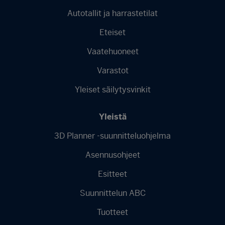
Autotallit ja harrastetilat
Footer
Eteiset
menu
-
Vaatehuoneet
Finnish
Varastot
Yleiset säilytysvinkit
Yleistä
3D Planner -suunnitteluohjelma
Asennusohjeet
Esitteet
Suunnittelun ABC
Tuotteet