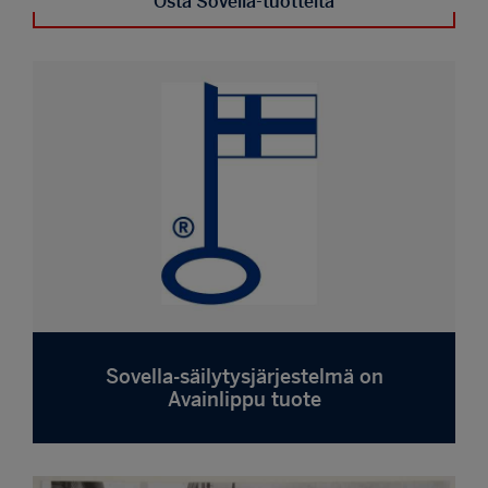
Osta Sovella-tuotteita
Sovella-säilytysjärjestelmä on
Avainlippu tuote