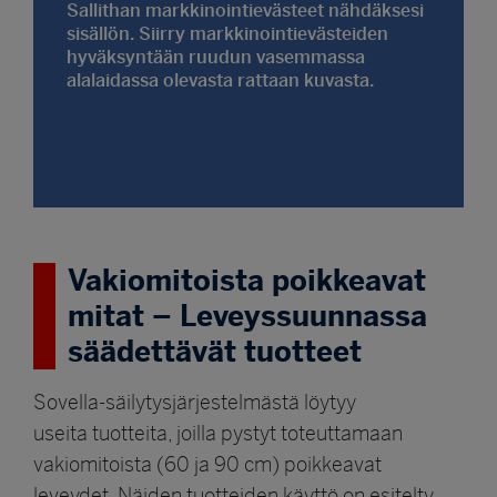
Sallithan markkinointievästeet nähdäksesi
sisällön. Siirry markkinointievästeiden
hyväksyntään ruudun vasemmassa
alalaidassa olevasta rattaan kuvasta.
Vakiomitoista poikkeavat
mitat – Leveyssuunnassa
säädettävät tuotteet
Sovella-säilytysjärjestelmästä löytyy
useita tuotteita, joilla pystyt toteuttamaan
vakiomitoista (60 ja 90 cm) poikkeavat
leveydet. Näiden tuotteiden käyttö on esitelty