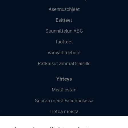
Asennusohjeet
Esitteet
Suunnittelun ABC
Tuotteet
Värivaihtoehdot
Ratkaisut ammattilaisille
Yhteys
Mistä ostan
Seuraa meitä Facebookissa
Tietoa meistä
Videot