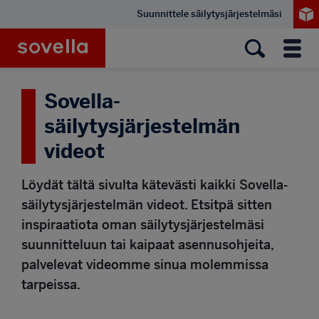
Hyppää
Suunnittele säilytysjärjestelmäsi
pääsisältöön
Sovella
Valik
Sovella-
säilytysjärjestelmän
videot
Löydät tältä sivulta kätevästi kaikki Sovella-
säilytysjärjestelmän videot. Etsitpä sitten
inspiraatiota oman säilytysjärjestelmäsi
suunnitteluun tai kaipaat asennusohjeita,
palvelevat videomme sinua molemmissa
tarpeissa.