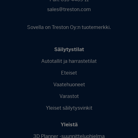
sales@treston.com
Sovella on Treston Oy:n tuotemerkki.
Säilytystilat
Autotallit ja harrastetilat
Footer
Eteiset
menu
-
Vaatehuoneet
Finnish
Varastot
Yleiset säilytysvinkit
Yleistä
3D Planner -suunnitteluohjelma