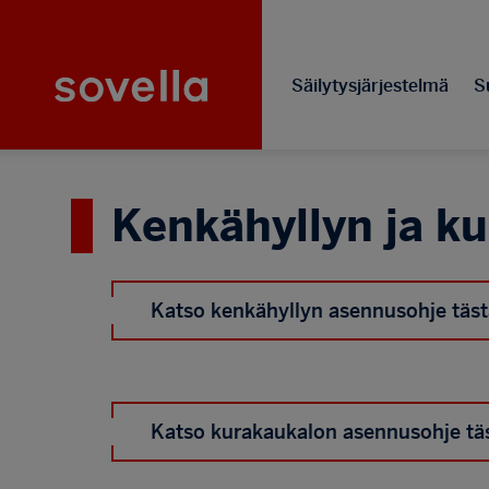
Hyppää
Sovella
pääsisältöön
Säilytysjärjestelmä
Su
Kenkähyllyn ja k
Katso kenkähyllyn asennusohje täst
Katso kurakaukalon asennusohje täs