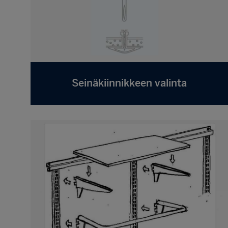
Seinäkiinnikkeen valinta