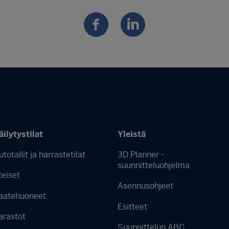
äilytystilat
Yleistä
utotallit ja harrastetilat
3D Planner -
Footer
suunnitteluohjelma
teiset
menu
Asennusohjeet
aatehuoneet
-
Esitteet
Finnish
arastot
Suunnittelun ABC