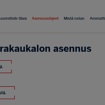
unnittele tilasi
Asennusohjeet
Mistä ostan
Ammattil
urakaukalon asennus
ä.
tä.