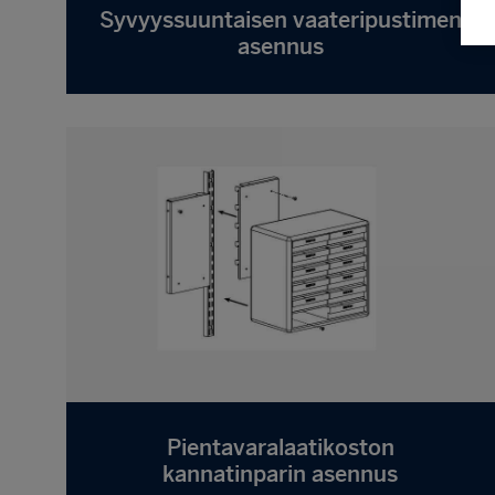
Syvyyssuuntaisen vaateripustimen
asennus
Pientavaralaatikoston
kannatinparin asennus