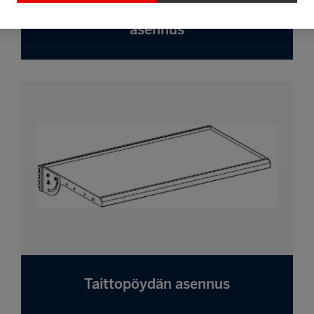
Rengasteline/harrastevälinetelineen
asennus
Taittopöydän asennus