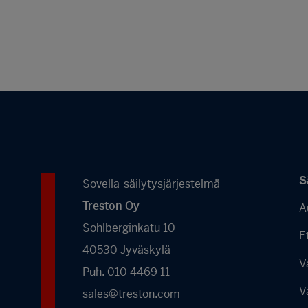
S
Sovella-säilytysjärjestelmä
Treston Oy
A
Sohlberginkatu 10
E
40530 Jyväskylä
V
Puh. 010 4469 11
V
sales@treston.com