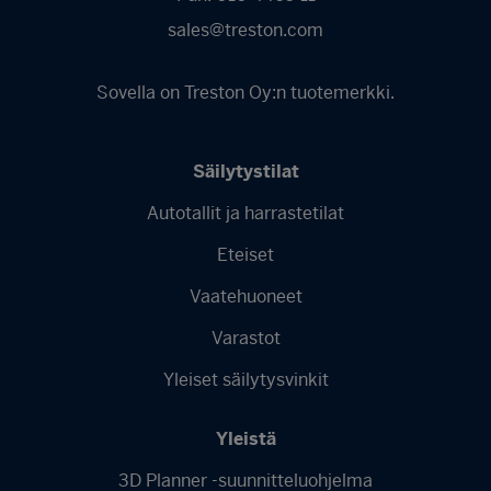
sales@treston.com
Sovella on Treston Oy:n tuotemerkki.
Säilytystilat
Autotallit ja harrastetilat
Footer
Eteiset
menu
-
Vaatehuoneet
Finnish
Varastot
Yleiset säilytysvinkit
Yleistä
3D Planner -suunnitteluohjelma