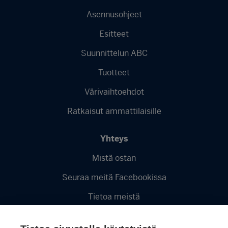
Asennusohjeet
Esitteet
Suunnittelun ABC
Tuotteet
Värivaihtoehdot
Ratkaisut ammattilaisille
Yhteys
Mistä ostan
Seuraa meitä Facebookissa
Tietoa meistä
Videot