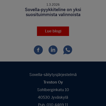
1.3.2026
Sovella-pyykkiteline on yksi
suosituimmista valinnoista
Lue blogi
Sovella-säilytysjärjestelmä
Treston Oy
Sohlberginkatu 10
40530 Jyväskylä
Puh. 010 4469 11