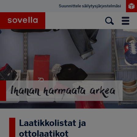
Hyppää
Suunnittele säilytysjärjestelmäsi
pääsisältöön
Sovella
Valik
Ihanan harmaata arkea
Laatikkolistat ja
ottolaatikot