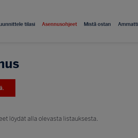
unnittele tilasi
Asennusohjeet
Mistä ostan
Ammattil
nus
ä.
t löydät alla olevasta listauksesta.