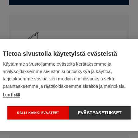
Tietoa sivustolla käytetyistä evästeistä
Käytämme sivustollamme evästeitä kerätäksemme ja
analysoidaksemme sivuston suorituskykyä ja käyttöä,
tarjotaksemme sosiaalisen median ominaisuuksia sekä
parantaaksemme ja räätälöidäksemme sisältöä ja mainoksia.
Lue lisää
Rengasteline/harrastevälinetelineen
asennus
EVÄSTEASETUKSET
SALLI KAIKKI EVÄSTEET