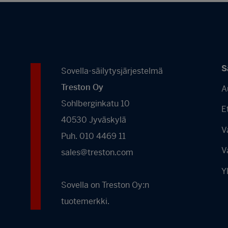
S
Sovella-säilytysjärjestelmä
Treston Oy
A
Sohlberginkatu 10
E
40530 Jyväskylä
V
Puh. 010 4469 11
V
sales@treston.com
Y
Sovella on Treston Oy:n
tuotemerkki.