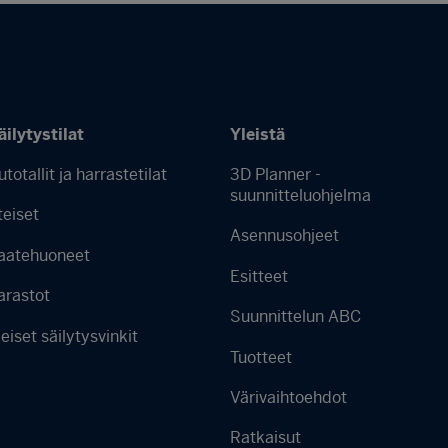
äilytystilat
Yleistä
utotallit ja harrastetilat
3D Planner -
Footer
suunnitteluohjelma
teiset
menu
Asennusohjeet
aatehuoneet
-
Esitteet
Finnish
arastot
Suunnittelun ABC
leiset säilytysvinkit
Tuotteet
Värivaihtoehdot
Ratkaisut