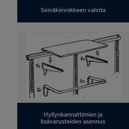
Seinäkiinnikkeen valinta
Hyllynkannattimien ja
lisävarusteiden asennus