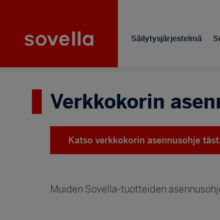
Hyppää
Sovella
pääsisältöön
Säilytysjärjestelmä
Su
Verkkokorin asen
Katso verkkokorin asennusohje täst
Muiden Sovella-tuotteiden asennusohjee