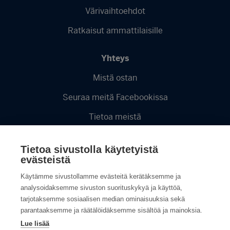
Värivaihtoehdot
Ratkaisut ammattilaisille
Yhteys
Mistä ostan
Seuraa meitä Facebookissa
Tietoa meistä
Videot
Tietoa sivustolla käytetyistä
Tietosuojaseloste
evästeistä
Käytämme sivustollamme evästeitä kerätäksemme ja
analysoidaksemme sivuston suorituskykyä ja käyttöä,
tarjotaksemme sosiaalisen median ominaisuuksia sekä
parantaaksemme ja räätälöidäksemme sisältöä ja mainoksia.
Lue lisää