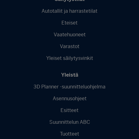
Autotallit ja harrastetilat
Footer
Eteiset
menu
-
Vaatehuoneet
Finnish
Varastot
Yleiset säilytysvinkit
Yleistä
3D Planner -suunnitteluohjelma
Asennusohjeet
Esitteet
Suunnittelun ABC
Tuotteet