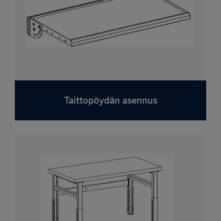
Taittopöydän asennus