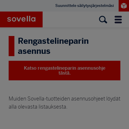
Hyppää
Suunnittele säilytysjärjestelmäsi
pääsisältöön
Sovella
Valik
Rengastelineparin
asennus
Katso rengastelineparin asennusohje
tästä.
Muiden Sovella-tuotteiden asennusohjeet löydät
alla olevasta listauksesta.