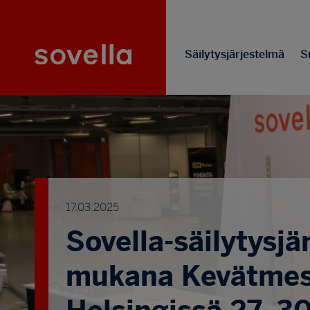
Hyppää
Sovella
pääsisältöön
Säilytysjärjestelmä
Su
17.03.2025
Sovella-säilytysjä
mukana Kevätmes