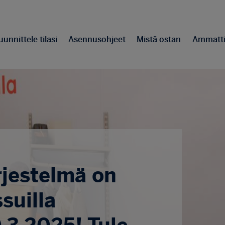
unnittele tilasi
Asennusohjeet
Mistä ostan
Ammattil
rjestelmä on
suilla