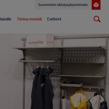
Suunnittele säilytysjärjestelmäsi
aisille
Tietoa meistä
Esitteet