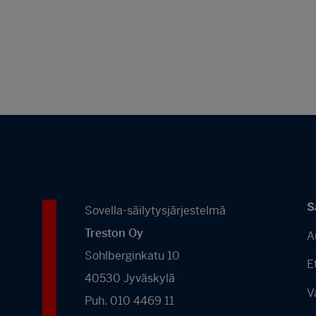
S
Sovella-säilytysjärjestelmä
Treston Oy
A
Sohlberginkatu 10
E
40530 Jyväskylä
V
Puh. 010 4469 11