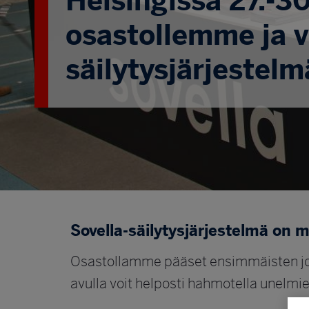
Helsingissä 27.-3
osastollemme ja v
säilytysjärjestel
Sovella-säilytysjärjestelmä on
Osastollamme pääset ensimmäisten jo
avulla voit helposti hahmotella unelmie