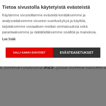
huikean kilpailun, jossa voit voittaa Sovella-säil
Tietoa sivustolla käytetyistä evästeistä
isenä päivänä, jolloin voittajaan ollaan yhteydessä
Käytämme sivustollamme evästeitä kerätäksemme ja
analysoidaksemme sivuston suorituskykyä ja käyttöä,
tarjotaksemme sosiaalisen median ominaisuuksia sekä
ngin Messukeskukseen 27.–30.3.2025! Suomen kev
parantaaksemme ja räätälöidäksemme sisältöä ja mainoksia.
sen, remontoinnin ja sisustamisen. Kevätmessut, al
Lue lisää
ierailla. Luvassa on ihanaa keväistä tunnelmaa sekä
a puutarhaan."
EVÄSTEASETUKSET
SALLI KAIKKI EVÄSTEET
ät Sovellan osastolta
3f25
, jossa Sovella-tuotteet 