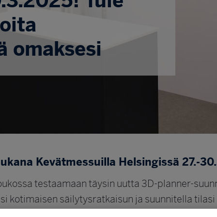
0.3.2025! Tule
oita
mä omaksesi
 mukana Kevätmessuilla Helsingissä 27.-30
ukossa testaamaan täysin uutta 3D-planner-suun
si kotimaisen säilytysratkaisun ja suunnitella tilas