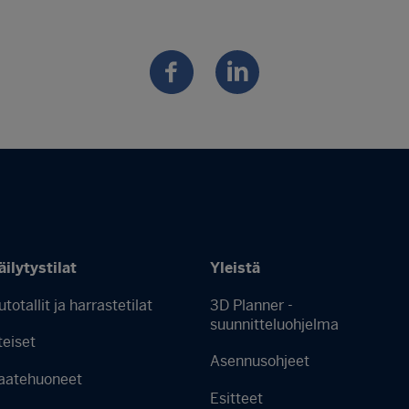
äilytystilat
Yleistä
utotallit ja harrastetilat
3D Planner -
Footer
suunnitteluohjelma
teiset
menu
Asennusohjeet
aatehuoneet
-
Esitteet