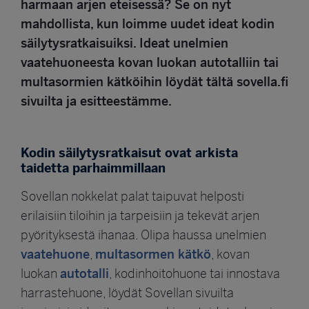
harmaan arjen eteisessä? Se on nyt
mahdollista, kun loimme uudet ideat kodin
säilytysratkaisuiksi. Ideat unelmien
vaatehuoneesta kovan luokan autotalliin tai
multasormien kätköihin löydät tältä sovella.fi
sivuilta ja esitteestämme.
Kodin säilytysratkaisut ovat arkista
taidetta parhaimmillaan
Sovellan nokkelat palat taipuvat helposti
erilaisiin tiloihin ja tarpeisiin ja tekevät arjen
pyörityksestä ihanaa. Olipa haussa unelmien
vaatehuone
multasormen kätkö
,
, kovan
autotalli
luokan
, kodinhoitohuone tai innostava
harrastehuone, löydät Sovellan sivuilta