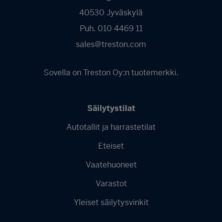
40530 Jyväskylä
Puh. 010 4469 11
sales@treston.com
Sovella on Treston Oy:n tuotemerkki.
Säilytystilat
Autotallit ja harrastetilat
Footer
Eteiset
menu
-
Vaatehuoneet
Finnish
Varastot
Yleiset säilytysvinkit