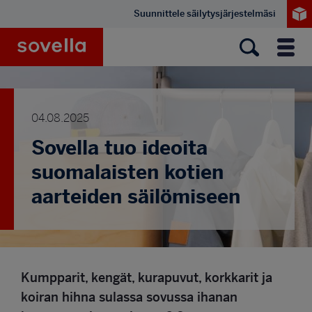
Hyppää
Suunnittele säilytysjärjestelmäsi
pääsisältöön
Sovella
Valik
04.08.2025
Sovella tuo ideoita
suomalaisten kotien
aarteiden säilömiseen
Kumpparit, kengät, kurapuvut, korkkarit ja
koiran hihna sulassa sovussa ihanan